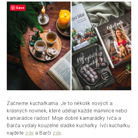
Save
Začneme kuchařkama. Je to několik nových a
krásných novinek, které udělají každé mamince nebo
kamarádce radost. Moje dobré kamarádky Ivča a
Barča vydaly kouzelné sladké kuchařky. Ivči kuchařku
najdete
zde
a Barči
zde
.