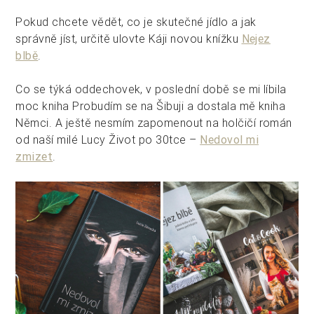
Pokud chcete vědět, co je skutečné jídlo a jak
správně jíst, určitě ulovte Káji novou knížku
Nejez
blbě
.
Co se týká oddechovek, v poslední době se mi líbila
moc kniha Probudím se na Šibuji a dostala mě kniha
Němci. A ještě nesmím zapomenout na holčičí román
od naší milé Lucy Život po 30tce –
Nedovol mi
zmizet
.