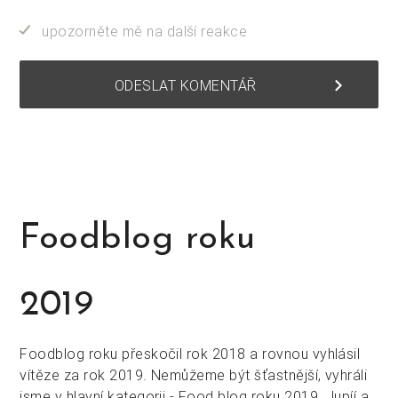
upozorněte mě na další reakce
keyboard_arrow_right
ODESLAT KOMENTÁŘ
Foodblog roku
2019
Foodblog roku přeskočil rok 2018 a rovnou vyhlásil
vítěze za rok 2019. Nemůžeme být šťastnější, vyhráli
jsme v hlavní kategorii - Food blog roku 2019. Jupíí a