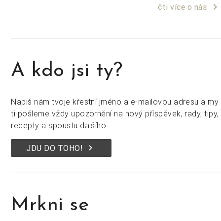
keyboard_arrow_right
čti více o nás
A kdo jsi ty?
Napiš nám tvoje křestní jméno a e-mailovou adresu a my
ti pošleme vždy upozornění na nový příspěvek, rady, tipy,
recepty a spoustu dalšího.
keyboard_arrow_right
JDU DO TOHO!
Mrkni se