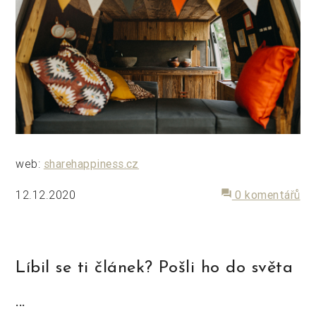
web:
sharehappiness.cz
12.12.2020
forum
0 komentářů
Líbil se ti článek? Pošli ho do světa
...