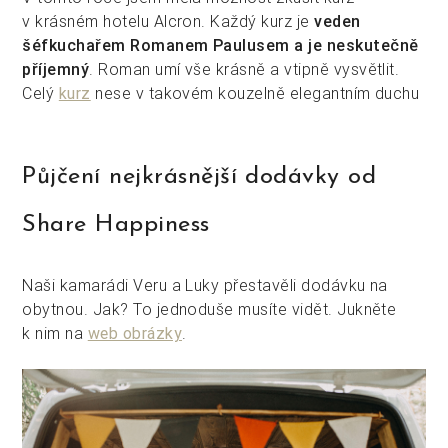
v krásném hotelu Alcron. Každý kurz je
veden
šéfkuchařem Romanem Paulusem a je neskutečně
příjemný
. Roman umí vše krásně a vtipně vysvětlit.
Celý
kurz
nese v takovém kouzelně elegantním duchu
Půjčení nejkrásnější dodávky od
Share Happiness
Naši kamarádi Veru a Luky přestavěli dodávku na
obytnou. Jak? To jednoduše musíte vidět. Jukněte
k nim na
web obrázky
.