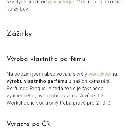
skvělých kurzů od
psichologie
. Moc nás jejich online
kurzy baví.
Zážitky
Výroba vlastního parfému
Na podzim jsem absolvovala skvělý
workshop
na
výrobu vlastního parfému
u našich kamarádů
Perfumed Prague. A teda tohle je fakt něco
výjimečného, byl to obří zážitek. A vůně drží.
Workshop je soukromý třeba právě pro 2 lidi :)
Vyrazte po ČR