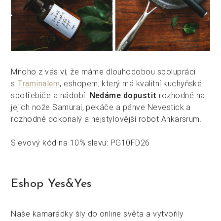
Mnoho z vás ví, že máme dlouhodobou spolupráci
s
Traminalem
, eshopem, který má kvalitní kuchyňské
spotřebiče a nádobí.
Nedáme dopustit
rozhodně na
jejich nože Samurai, pekáče a pánve Nevestick a
rozhodně dokonalý a nejstylovější robot Ankarsrum.
Slevový kód na 10% slevu: PG10FD26
Eshop Yes&Yes
Naše kamarádky šly do online světa a vytvořily