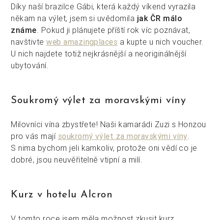
Díky naší brazilce Gábi, která každý víkend vyrazila
někam na výlet, jsem si uvědomila
jak ČR málo
známe
. Pokud ji plánujete příští rok víc poznávat,
navštivte
web amazingplaces
a kupte u nich voucher.
U nich najdete totiž nejkrásnější a neoriginálnější
ubytování.
Soukromý výlet za moravskými víny
Milovníci vína zbystřete! Naši kamarádi Zuzi s Honzou
pro vás mají
soukromý výlet za moravskými víny
.
S nima bychom jeli kamkoliv, protože oni vědí co je
dobré, jsou neuvěřitelně vtipní a milí.
Kurz v hotelu Alcron
V tomto roce jsem měla možnost zkusit kurz