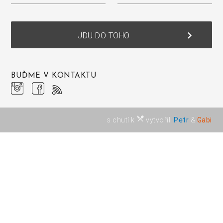
keyboard_arrow_right
JDU DO TOHO
BUĎME V KONTAKTU
restaurant_menu
s chutí k
vytvořili
Petr
&
Gabi