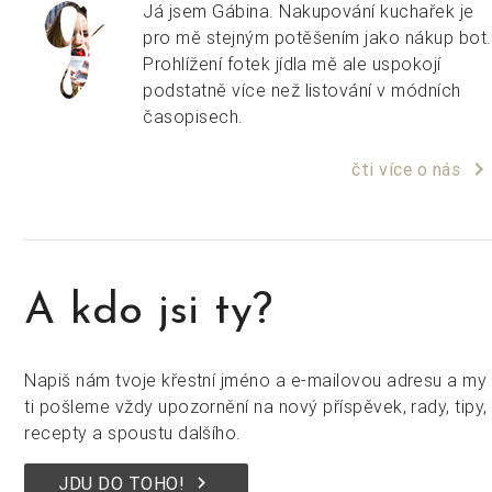
Já jsem Gábina. Nakupování kuchařek je
pro mě stejným potěšením jako nákup bot.
Prohlížení fotek jídla mě ale uspokojí
podstatně více než listování v módních
časopisech.
keyboard_arrow_right
čti více o nás
A kdo jsi ty?
Napiš nám tvoje křestní jméno a e-mailovou adresu a my
ti pošleme vždy upozornění na nový příspěvek, rady, tipy,
recepty a spoustu dalšího.
keyboard_arrow_right
JDU DO TOHO!