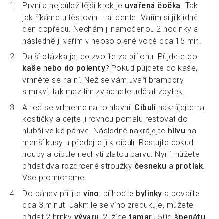
První a nejdůležitější krok je
uvařená čočka
. Tak
jak říkáme u těstovin – al dente. Vařím si jí klidně
den dopředu. Nechám ji namočenou 2 hodinky a
následně ji vařím v neosololené vodě cca 15 min.
Další otázka je, co zvolíte za přílohu. Půjdete do
kaše nebo do polenty
? Pokud půjdete do kaše,
vrhněte se na ní. Než se vám uvaří brambory
s mrkví, tak mezitím zvládnete udělat zbytek.
A teď se vrhneme na to hlavní.
Cibuli
nakrájejte na
kostičky a dejte ji rovnou pomalu restovat do
hlubší velké pánve. Následně nakrájejte
hlívu
na
menší kusy a předejte ji k cibuli. Restujte dokud
houby a cibule nechytí zlatou barvu. Nyní můžete
přidat dva rozdrcené stroužky
česneku
a
protlak
.
Vše promícháme.
Do pánev přilijte
víno
, přihoďte
bylinky
a povařte
cca 3 minut. Jakmile se víno zredukuje, můžete
přidat 2 hrnky
vývaru
, 2 lžíce
tamari
, 50g
špenátu