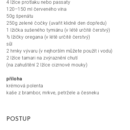
4 lžíce protlaku nebo passaty
120–150 ml červeného vína
50g špenátu
250g zelené čočky (uvařit klidně den dopředu)
1 lžička sušeného tymiánu (v létě určitě čerstvý)
½ lžičky oregana (v létě určitě čerstvý)
sůl
2 hrnky vývaru (v nejhorším můžete použít i vodu)
2 lžíce tamari na zvýraznění chutí
(na zahuštění 2 lžíce cizrnové mouky)
příloha
krémová polenta
kaše z brambor, mrkve, petržele a česneku
POSTUP