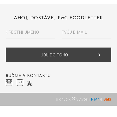
AHOJ, DOSTÁVEJ P&G FOODLETTER
KŘESTNÍ JMÉNO
TVŮJ E-MAIL
keyboard_arrow_right
JDU DO TOHO
BUĎME V KONTAKTU
restaurant_menu
s chutí k
vytvořili
Petr
&
Gabi