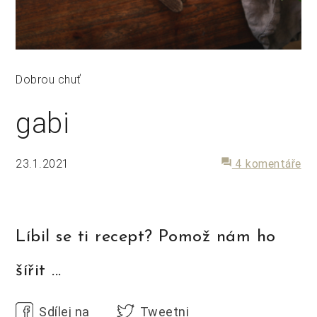
Dobrou chuť
gabi
23.1.2021
forum
4 komentáře
Líbil se ti recept? Pomož nám ho
šířit ...
Sdílej na
Tweetni