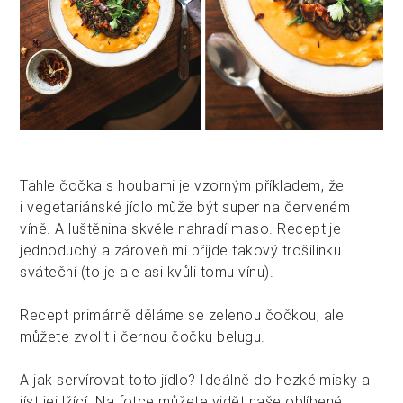
Tahle čočka s houbami je vzorným příkladem, že
i vegetariánské jídlo může být super na červeném
víně. A luštěnina skvěle nahradí maso. Recept je
jednoduchý a zároveň mi přijde takový trošilinku
sváteční (to je ale asi kvůli tomu vínu).
Recept primárně děláme se zelenou čočkou, ale
můžete zvolit i černou čočku belugu.
A jak servírovat toto jídlo? Ideálně do hezké misky a
jíst jej lžící. Na fotce můžete vidět naše oblíbené