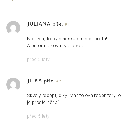
JULIANA píše:
#1
No teda, to byla neskutečná dobrota!
A přitom taková rychlovka!
před 5 lety
JITKA píše:
#2
Skvělý recept, díky! Manželova recenze: „To
je prostě něha“
před 5 lety