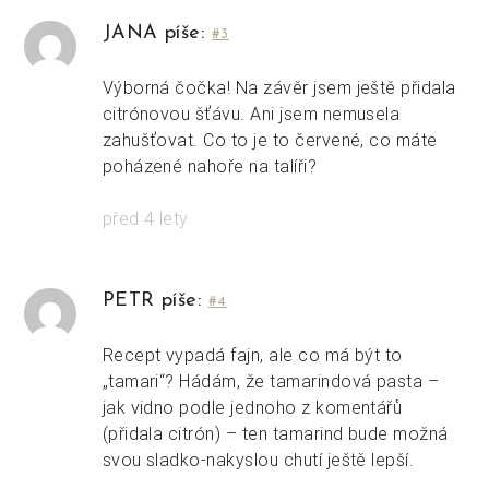
JANA píše:
#3
Výborná čočka! Na závěr jsem ještě přidala
citrónovou šťávu. Ani jsem nemusela
zahušťovat. Co to je to červené, co máte
poházené nahoře na talíři?
před 4 lety
PETR píše:
#4
Recept vypadá fajn, ale co má být to
„tamari“? Hádám, že tamarindová pasta –
jak vidno podle jednoho z komentářů
(přidala citrón) – ten tamarind bude možná
svou sladko-nakyslou chutí ještě lepší.