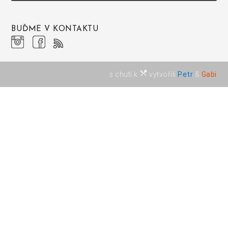
BUĎME V KONTAKTU
restaurant_menu
s chutí k
vytvořili
Petr
&
Gabi