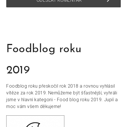
keyboard_arrow_right
ODESLAT KOMENTÁŘ
Foodblog roku
2019
Foodblog roku přeskočil rok 2018 a rovnou vyhlásil
vítěze za rok 2019. Nemůžeme být šťastnější, vyhráli
jsme v hlavní kategorii - Food blog roku 2019. Jupíí a
moc vám všem děkujeme!