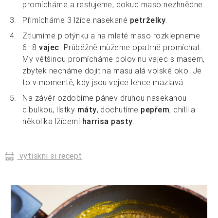
promícháme a restujeme, dokud maso nezhnědne.
Přimícháme 3 lžíce nasekané
petrželky
.
Ztlumíme plotýnku a na mleté maso rozklepneme
6–8
vajec
. Průběžně můžeme opatrně promíchat.
My většinou promícháme polovinu vajec s masem,
zbytek necháme dojít na masu alá volské oko. Je
to v momentě, kdy jsou vejce lehce mazlavá.
Na závěr ozdobíme pánev druhou nasekanou
cibulkou, lístky
máty
, dochutíme
pepřem
, chilli a
několika lžícemi
harrisa pasty
.
vytiskni si recept