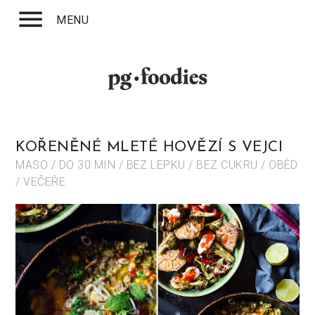
menu
MENU
KOŘENĚNÉ MLETÉ HOVĚZÍ S VEJCI
MASO / DO 30 MIN / BEZ LEPKU / BEZ CUKRU / OBĚD
/ VEČEŘE