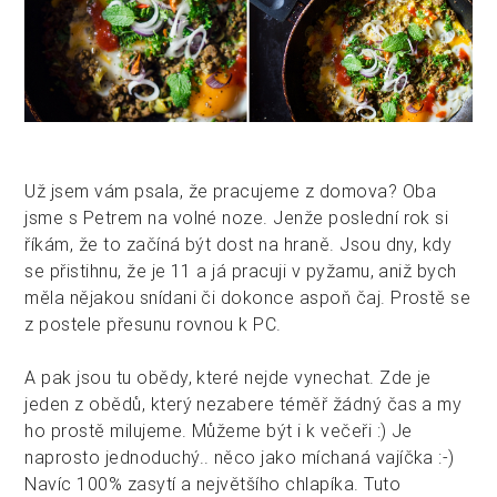
Už jsem vám psala, že pracujeme z domova? Oba
jsme s Petrem na volné noze. Jenže poslední rok si
říkám, že to začíná být dost na hraně. Jsou dny, kdy
se přistihnu, že je 11 a já pracuji v pyžamu, aniž bych
měla nějakou snídani či dokonce aspoň čaj. Prostě se
z postele přesunu rovnou k PC.
A pak jsou tu obědy, které nejde vynechat. Zde je
jeden z obědů, který nezabere téměř žádný čas a my
ho prostě milujeme. Můžeme být i k večeři :) Je
naprosto jednoduchý.. něco jako míchaná vajíčka :-)
Navíc 100% zasytí a největšího chlapíka. Tuto