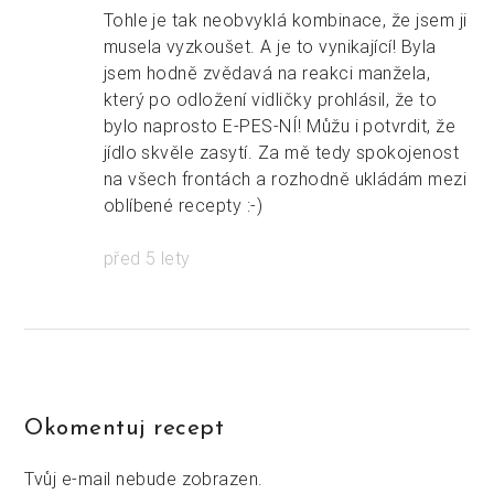
Tohle je tak neobvyklá kombinace, že jsem ji
musela vyzkoušet. A je to vynikající! Byla
jsem hodně zvědavá na reakci manžela,
který po odložení vidličky prohlásil, že to
bylo naprosto E-PES-NÍ! Můžu i potvrdit, že
jídlo skvěle zasytí. Za mě tedy spokojenost
na všech frontách a rozhodně ukládám mezi
oblíbené recepty :-)
před 5 lety
Okomentuj recept
Tvůj e-mail nebude zobrazen.