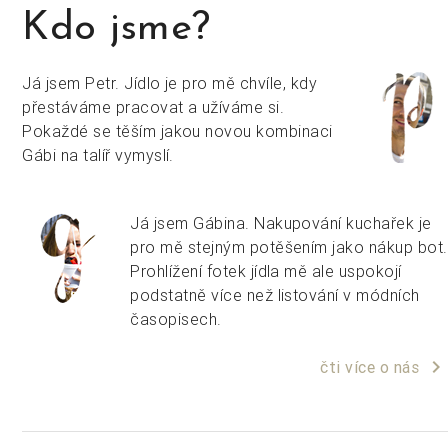
Kdo jsme?
Já jsem Petr. Jídlo je pro mě chvíle, kdy
přestáváme pracovat a užíváme si.
Pokaždé se těším jakou novou kombinaci
Gábi na talíř vymyslí.
Já jsem Gábina. Nakupování kuchařek je
pro mě stejným potěšením jako nákup bot.
Prohlížení fotek jídla mě ale uspokojí
podstatně více než listování v módních
časopisech.
keyboard_arrow_right
čti více o nás