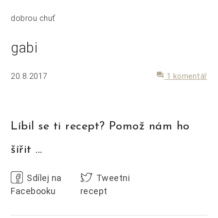
dobrou chuť
gabi
20.8.2017
forum
1 komentář
Líbil se ti recept? Pomož nám ho
šířit ...
Sdílej na
Tweetni
Facebooku
recept