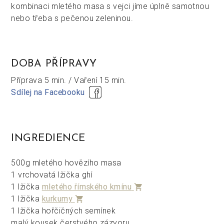
kombinaci mletého masa s vejci jíme úplně samotnou
nebo třeba s pečenou zeleninou.
DOBA PŘÍPRAVY
Příprava
5 min. /
Vaření
15 min.
Sdílej na Facebooku
INGREDIENCE
500g mletého hovězího masa
1 vrchovatá lžička ghí
1 lžička
mletého římského kmínu
shopping_cart
1 lžička
kurkumy
shopping_cart
1 lžička hořčičných semínek
malý kousek čerstvého zázvoru