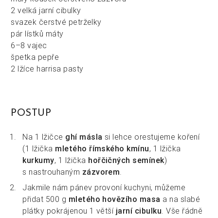
2 velká jarní cibulky
svazek čerstvé petrželky
pár lístků máty
6–8 vajec
špetka pepře
2 lžíce harrisa pasty
POSTUP
Na 1 lžičce
ghí másla
si lehce orestujeme koření
(1 lžička
mletého římského kmínu
, 1 lžička
kurkumy
, 1 lžička
hořčičných semínek
)
s nastrouhaným
zázvorem
.
Jakmile nám pánev provoní kuchyni, můžeme
přidat 500 g
mletého hovězího masa
a na slabé
plátky pokrájenou 1 větší
jarní cibulku
. Vše řádně