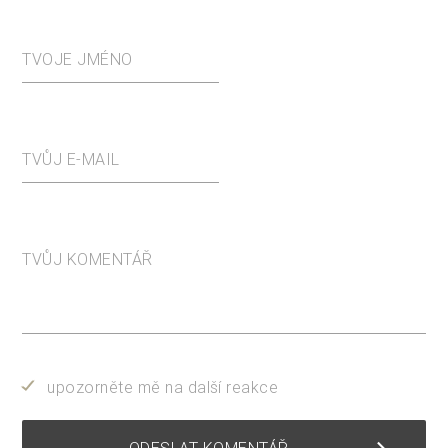
TVOJE JMÉNO
TVŮJ E-MAIL
TVŮJ KOMENTÁŘ
upozorněte mě na další reakce