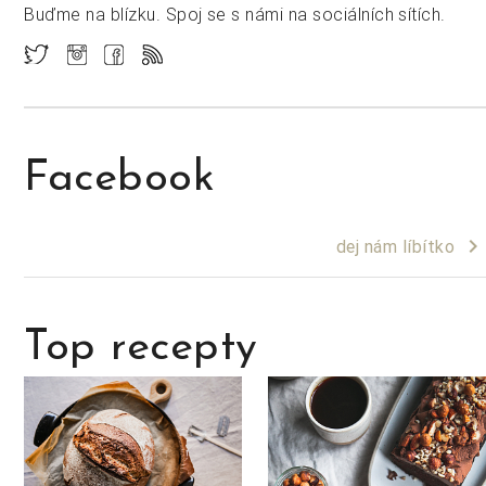
Buďme na blízku. Spoj se s námi na sociálních sítích.
Facebook
keyboard_arrow_right
dej nám líbítko
Top recepty