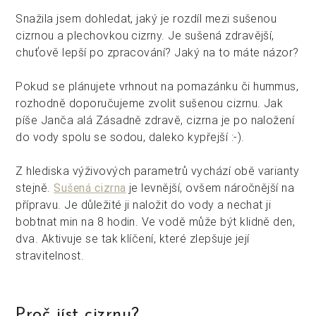
Snažila jsem dohledat, jaký je rozdíl mezi sušenou
cizrnou a plechovkou cizrny. Je sušená zdravější,
chuťově lepší po zpracování? Jaký na to máte názor?
Pokud se plánujete vrhnout na pomazánku či hummus,
rozhodně doporučujeme zvolit sušenou cizrnu. Jak
píše Janča alá Zásadně zdravě, cizrna je po naložení
do vody spolu se sodou, daleko kypřejší :-).
Z hlediska výživových parametrů vychází obě varianty
stejně.
Sušená cizrna
je levnější, ovšem náročnější na
přípravu. Je důležité ji naložit do vody a nechat ji
bobtnat min na 8 hodin. Ve vodě může být klidně den,
dva. Aktivuje se tak klíčení, které zlepšuje její
stravitelnost.
Proč jíst cizrnu?