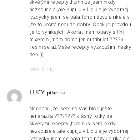
skvělými recepty ,hummus jsem nikdy
nezkousela ,ale kupuju v Lidlu a je vybornej
,vzdycky jsem se bála toho názvu a rikala si
,že to určitě nebude dobry. Opak je pravdou
,je to vynikající . Akorát mám obavy s tím
mixerem ,mám doma jen nutribulet ????‍♀️.
Tesim se až Vaše recepty vyzkoušim ,hezky
den :))
před 8 lety
LUCY píše:
#4
Nechápu ,ze jsem na Váš blog ještě
nenarazila ????????,krásný fotky se
skvělými recepty ,hummus jsem nikdy
nezkousela ,ale kupuju v Lidlu a je vybornej
,vzdycky jsem se bála toho názvu a rikala si