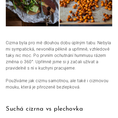
Cizrna byla pro mě dlouhou dobu úplným tabu. Nebyla
mi sympatická, nevoněla pěkně a upřímně, vzhledově
taky nic moc. Po prvním ochutnání hummusu rázem
změna o 360°. Upřímně jsme si ji začali užívat a
pravidelně s ní v kuchyni pracujeme.
Používáme jak cizrnu samotnou, ale také i cizrnovou
mouku, která je přirozeně bezlepková.
Suchá cizrna vs plechovka