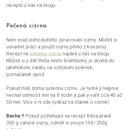
receptů u nás na blogu.
Pečená cizrna
Není snad jednoduššího zpracování cizrny. Můžeš si
usnadnit práci a použít cizrnu přímo z konzervy.
Recept na
pečenou cizrnu
najdeš u nás na blogu.
Můžeš si ji dát třeba místo brambůrků, je skvělá do
jakéhokoliv salátu, na ozdobení polévek,
pomazánek apod.
Pokud máš doma sušenou cizrnu. Je nutné ji nejprve
nechat odmočit min na 8 hodin a pak ji vařit cca 40 až
50 min. Více o ní zde (odkaz na článek o cizrně).
Bacha !!
Pokud potřebuješ na recept třeba právě
300 g vařené cizrny, odměř si pouze 150–200g