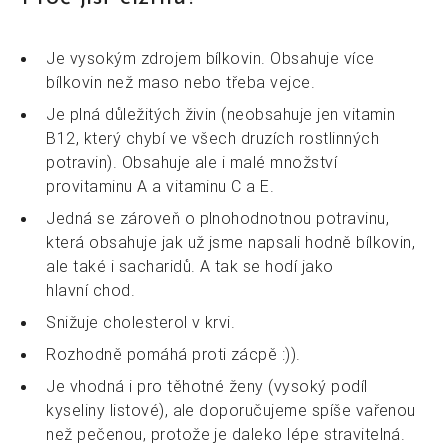
Je vysokým zdrojem bílkovin. Obsahuje více
bílkovin než maso nebo třeba vejce.
Je plná důležitých živin (neobsahuje jen vitamin
B12, který chybí ve všech druzích rostlinných
potravin). Obsahuje ale i malé množství
provitaminu A a vitaminu C a E.
Jedná se zároveň o plnohodnotnou potravinu,
která obsahuje jak už jsme napsali hodně bílkovin,
ale také i sacharidů. A tak se hodí jako
hlavní chod.
Snižuje cholesterol v krvi.
Rozhodně pomáhá proti zácpě :)).
Je vhodná i pro těhotné ženy (vysoký podíl
kyseliny listové), ale doporučujeme spíše vařenou
než pečenou, protože je daleko lépe stravitelná.