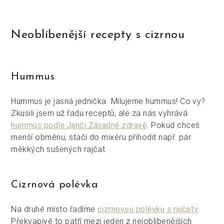
Neoblíbenější recepty s cizrnou
Hummus
Hummus je jasná jednička. Milujeme hummus! Co vy?
Zkusili jsem už řadu receptů, ale za nás vyhrává
hummus podle Janči Zásadně zdravě
. Pokud chceš
menší obměnu, stačí do mixéru přihodit např. pár
měkkých sušených rajčat.
Cizrnová polévka
Na druhé místo řadíme
cizrnovou polévku s rajčaty
.
Překvapivě to patří mezi jeden z nejoblíbenějších