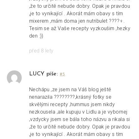
,že to určitě nebude dobry. Opak je pravdou
,je to vynikající . Akorát mám obavy s tím
mixerem ,mám doma jen nutribulet ????‍♀️.
Tesim se až Vaše recepty vyzkoušim ,hezky
den :))
před 8 lety
LUCY píše:
#5
Nechápu ,ze jsem na Váš blog ještě
nenarazila ????????,krásný fotky se
skvělými recepty ,hummus jsem nikdy
nezkousela ,ale kupuju v Lidlu a je vybornej
,vzdycky jsem se bála toho názvu a rikala si
,že to určitě nebude dobry. Opak je pravdou
,je to vynikající . Akorát mám obavy s tím