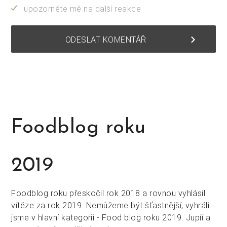
upozorněte mě na další reakce
keyboard_arrow_right
ODESLAT KOMENTÁŘ
Foodblog roku
2019
Foodblog roku přeskočil rok 2018 a rovnou vyhlásil
vítěze za rok 2019. Nemůžeme být šťastnější, vyhráli
jsme v hlavní kategorii - Food blog roku 2019. Jupíí a