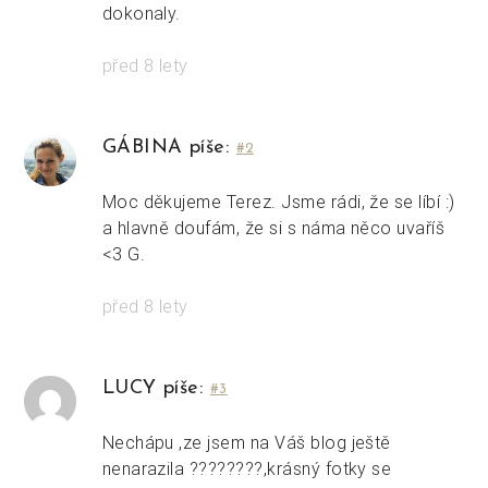
dokonaly.
před 8 lety
GÁBINA píše:
#2
Moc děkujeme Terez. Jsme rádi, že se líbí :)
a hlavně doufám, že si s náma něco uvaříš
<3 G.
před 8 lety
LUCY píše:
#3
Nechápu ,ze jsem na Váš blog ještě
nenarazila ????????,krásný fotky se