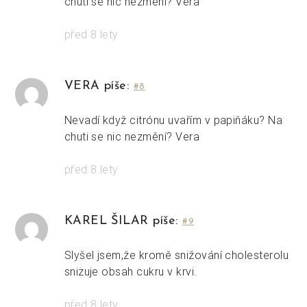
chuti se nic nezmění? Vera
před 8 lety
VERA píše:
#8
Nevadí když citrónu uvařím v papiňáku? Na
chuti se nic nezmění? Vera
před 8 lety
KAREL ŠILAR píše:
#9
Slyšel jsem,že kromě snižování cholesterolu
sniżuje obsah cukru v krvi.
před 8 lety