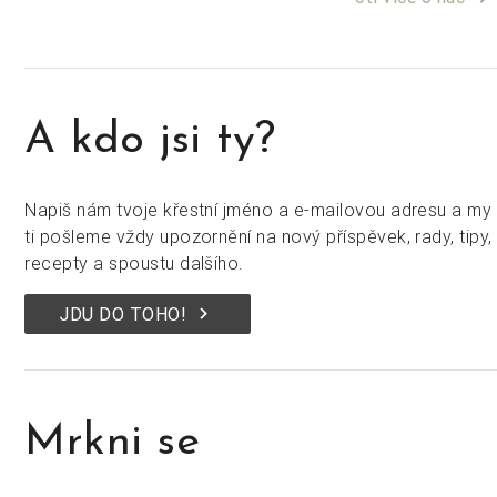
A kdo jsi ty?
Napiš nám tvoje křestní jméno a e-mailovou adresu a my
ti pošleme vždy upozornění na nový příspěvek, rady, tipy,
recepty a spoustu dalšího.
keyboard_arrow_right
JDU DO TOHO!
Mrkni se