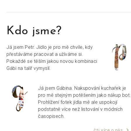
Kdo jsme?
Já jsem Petr. Jídlo je pro mě chvíle, kdy
přestáváme pracovat a užíváme si.
Pokaždé se těším jakou novou kombinaci
Gábi na talíř vymyslí.
Já jsem Gábina. Nakupování kuchařek je
pro mě stejným potěšením jako nákup bot.
Prohlížení fotek jídla mě ale uspokojí
podstatně více než listování v módních
časopisech.
keyboard_arrow_right
čti více o nás