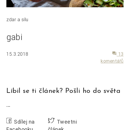
zdar a sílu
gabi
15.3.2018
forum
13
komentářů
Líbil se ti článek? Pošli ho do světa
...
Sdílej na
Tweetni
Facebooku
článek