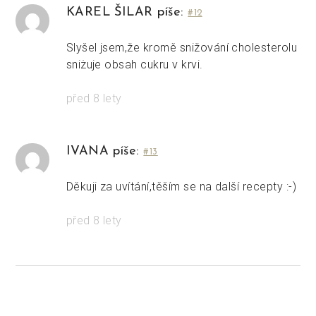
KAREL ŠILAR píše:
#12
Slyšel jsem,že kromě snižování cholesterolu
sniżuje obsah cukru v krvi.
před 8 lety
IVANA píše:
#13
Děkuji za uvítání,těším se na další recepty :-)
před 8 lety