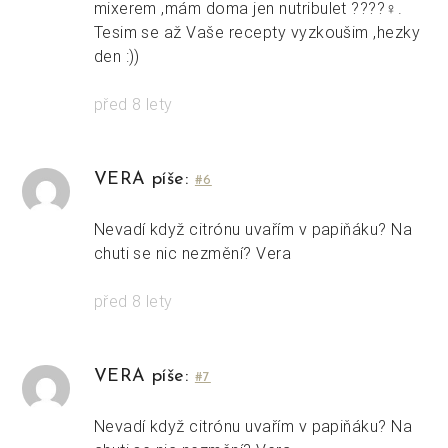
mixerem ,mám doma jen nutribulet ????‍♀️.
Tesim se až Vaše recepty vyzkoušim ,hezky
den :))
před 8 lety
VERA píše:
#6
Nevadí když citrónu uvařím v papiňáku? Na
chuti se nic nezmění? Vera
před 8 lety
VERA píše:
#7
Nevadí když citrónu uvařím v papiňáku? Na