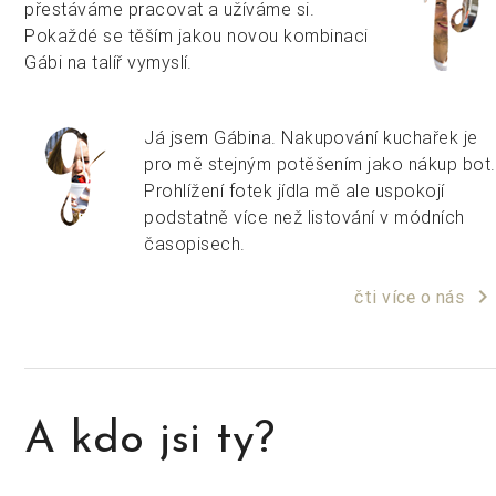
přestáváme pracovat a užíváme si.
Pokaždé se těším jakou novou kombinaci
Gábi na talíř vymyslí.
Já jsem Gábina. Nakupování kuchařek je
pro mě stejným potěšením jako nákup bot.
Prohlížení fotek jídla mě ale uspokojí
podstatně více než listování v módních
časopisech.
keyboard_arrow_right
čti více o nás
A kdo jsi ty?