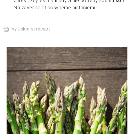
chřest, zbytek marinády a dle potřeby špetku
soli
.
Na závěr salát posypeme pistáciemi.
vytiskni si recept