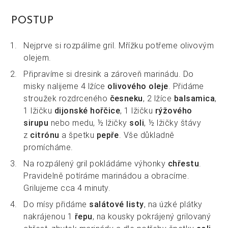
POSTUP
Nejprve si rozpálíme gril. Mřížku potřeme olivovým
olejem.
Připravíme si dresink a zároveň marinádu. Do
misky nalijeme 4 lžíce
olivového oleje
. Přidáme
stroužek rozdrceného
česneku
, 2 lžíce
balsamica
,
1 lžičku
dijonské hořčice
, 1 lžičku
rýžového
sirupu
nebo medu, ½ lžičky
soli
, ½ lžičky štávy
z
citrónu
a špetku
pepře
. Vše důkladně
promícháme.
Na rozpálený gril pokládáme výhonky
chřestu
.
Pravidelně potíráme marinádou a obracíme.
Grilujeme cca 4 minuty.
Do mísy přidáme
salátové listy
, na úzké plátky
nakrájenou 1
řepu
, na kousky pokrájený grilovaný