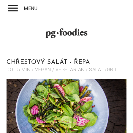
menu
MENU
CHŘESTOVÝ SALÁT - ŘEPA
DO 15 MIN / VEGAN / VEGETARIAN / SALAT /GRIL