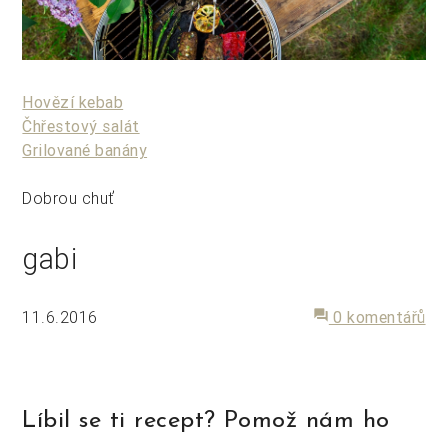
Hovězí kebab
Čhřestový salát
Grilované banány
Dobrou chuť
gabi
11.6.2016
forum
0 komentářů
Líbil se ti recept? Pomož nám ho