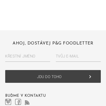
AHOJ, DOSTÁVEJ P&G FOODLETTER
KŘESTNÍ JMÉNO
TVŮJ E-MAIL
keyboard_arrow_right
JDU DO TOHO
BUĎME V KONTAKTU