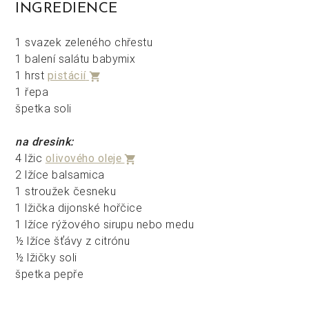
INGREDIENCE
1 svazek zeleného chřestu
1 balení salátu babymix
1 hrst
pistácií
shopping_cart
1 řepa
špetka soli
na dresink:
4 lžic
olivového oleje
shopping_cart
2 lžíce balsamica
1 stroužek česneku
1 lžička dijonské hořčice
1 lžíce rýžového sirupu nebo medu
½ lžíce šťávy z citrónu
½ lžičky soli
špetka pepře