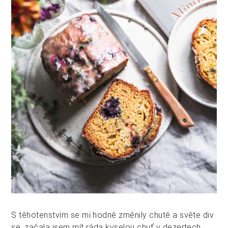
S těhotenstvím se mi hodně změnily chutě a světe div
se, začala jsem mít ráda kyselou chuť v dezertech.