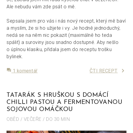
Ale nebudu vám zde psát o mě.
Sepsala jsem pro vás i nás nový recept, který mě baví
a myslím, že si ho užijete i vy. Je hodně jednoduchý,
nedá se na něm nic pokazit (maximálně ho teda
spálit) a suroviny jsou snadno dostupné. Aby nešlo
o úplnou klasiku, přidala jsem do receptu trošku
bylinek.
keyboard_arrow_right
forum
1 komentář
ČTI RECEPT
TATARÁK S HRUŠKOU S DOMÁCÍ
CHILLI PASTOU A FERMENTOVANOU
SOJOVOU OMÁČKOU
OBĚD / VEČEŘE / DO 30 MIN