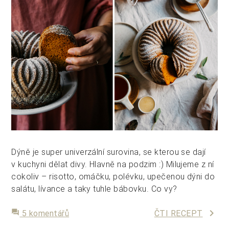
Dýně je super univerzální surovina, se kterou se dají
v kuchyni dělat divy. Hlavně na podzim :) Milujeme z ní
cokoliv – risotto, omáčku, polévku, upečenou dýni do
salátu, lívance a taky tuhle bábovku. Co vy?
keyboard_arrow_right
forum
5 komentářů
ČTI RECEPT