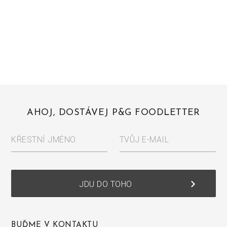
AHOJ, DOSTÁVEJ P&G FOODLETTER
KŘESTNÍ JMÉNO
TVŮJ E-MAIL
keyboard_arrow_right
JDU DO TOHO
BUĎME V KONTAKTU