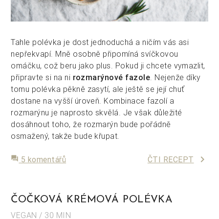
Tahle polévka je dost jednoduchá a ničím vás asi
nepřekvapí. Mně osobně připomíná svíčkovou
omáčku, což beru jako plus. Pokud ji chcete vymazlit,
připravte si na ni
rozmarýnové fazole
. Nejenže díky
tomu polévka pěkně zasytí, ale ještě se její chuť
dostane na vyšší úroveň. Kombinace fazolí a
rozmarýnu je naprosto skvělá. Je však důležité
dosáhnout toho, že rozmarýn bude pořádně
osmažený, takže bude křupat.
keyboard_arrow_right
forum
5 komentářů
ČTI RECEPT
ČOČKOVÁ KRÉMOVÁ POLÉVKA
VEGAN / 30 MIN