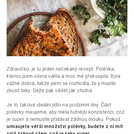
Zdravíčko, je tu jeden nečekaný recept. Polévka,
kterou jsem včera vařila a moc mě překvapila. Byla
vážně dobrá, takže jsem se rozhodla, že ji musíte
zkusit taky. Dejte pak vědět jak chutná.
Je to takové ideální jídlo na podzimní dny. Část
polévky mixujeme, aby měla hutnější konzistenci, což
je super a nemusíte přidávat žádnou mouku. Pokud
umixujete větší množství polévky, budete z ní mít
spíš takové stew, což je taky super.