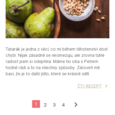
Tatarák je jedna z věcí, co mi během těhotenství dost
chybí. Nijak zásadně se neomezuju, ale zrovna tuhle
radost jsem si odepřela. Máme ho oba s Petrem
hodně rádi a to na všechny způsoby. Zároveň mě
baví, že je to další jídlo, které se krásně sdílí.
keyboard_arrow_right
ČTI RECEPT
chevron_right
1
2
3
4