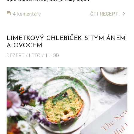
keyboard_arrow_right
forum
4 komentáře
ČTI RECEPT
LIMETKOVÝ CHLEBÍČEK S TYMIÁNEM
A OVOCEM
DEZERT / LÉTO / 1 HOD