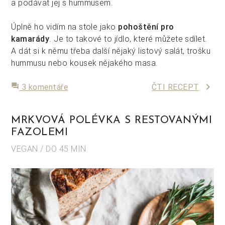
a podávat jej s hummusem.
Úplně ho vidím na stole jako
pohoštění pro
kamarády
. Je to takové to jídlo, které můžete sdílet.
A dát si k němu třeba další nějaký listový salát, trošku
hummusu nebo kousek nějakého masa.
keyboard_arrow_right
forum
3 komentáře
ČTI RECEPT
MRKVOVÁ POLÉVKA S RESTOVANÝMI
FAZOLEMI
VEGAN / DO 45 MIN