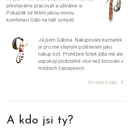
přestáváme pracovat a užíváme si.
Pokaždé se těším jakou novou
kombinaci Gábi na talíř vymyslí.
Já jsem Gábina. Nakupování kuchařek
je pro mě stejným potěšením jako
nákup bot. Prohlížení fotek jídla mě ale
uspokojí podstatně více než listování v
módních časopisech.
keyboard_arrow_right
čti více o nás
A kdo jsi ty?