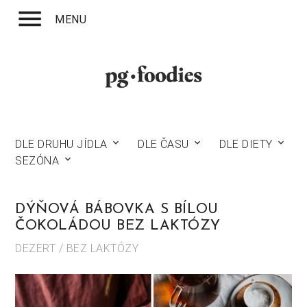
menu
MENU
DLE DRUHU JÍDLA
keyboard_arrow_down
DLE ČASU
keyboard_arrow_down
DLE DIETY
keyboard_arrow_down
SEZÓNA
keyboard_arrow_down
DÝŇOVÁ BÁBOVKA S BÍLOU
ČOKOLÁDOU BEZ LAKTÓZY
DEZERT / BEZ LAKTÓZY